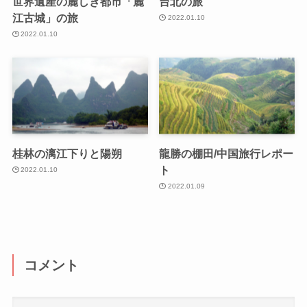
世界遺産の麗しき都市「麗
台北の旅
江古城」の旅
2022.01.10
2022.01.10
桂林の漓江下りと陽朔
龍勝の棚田/中国旅行レポー
ト
2022.01.10
2022.01.09
コメント