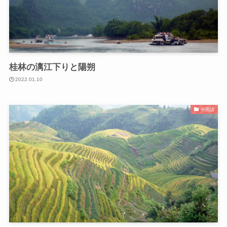
桂林の漓江下りと陽朔
2022.01.10
中国語